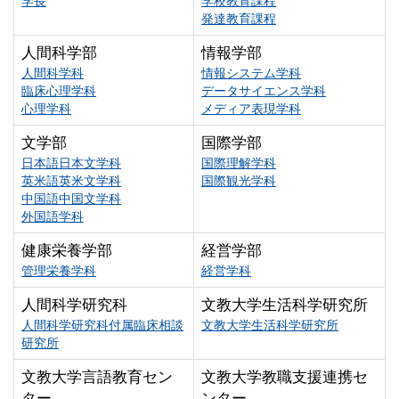
学長
学校教育課程
発達教育課程
人間科学部
情報学部
人間科学科
情報システム学科
臨床心理学科
データサイエンス学科
心理学科
メディア表現学科
文学部
国際学部
日本語日本文学科
国際理解学科
英米語英米文学科
国際観光学科
中国語中国文学科
外国語学科
健康栄養学部
経営学部
管理栄養学科
経営学科
人間科学研究科
文教大学生活科学研究所
人間科学研究科付属臨床相談
文教大学生活科学研究所
研究所
文教大学言語教育セン
文教大学教職支援連携セ
ター
ンター