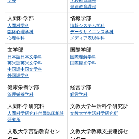
学長
学校教育課程
発達教育課程
人間科学部
情報学部
人間科学科
情報システム学科
臨床心理学科
データサイエンス学科
心理学科
メディア表現学科
文学部
国際学部
日本語日本文学科
国際理解学科
英米語英米文学科
国際観光学科
中国語中国文学科
外国語学科
健康栄養学部
経営学部
管理栄養学科
経営学科
人間科学研究科
文教大学生活科学研究所
人間科学研究科付属臨床相談
文教大学生活科学研究所
研究所
文教大学言語教育セン
文教大学教職支援連携セ
ター
ンター