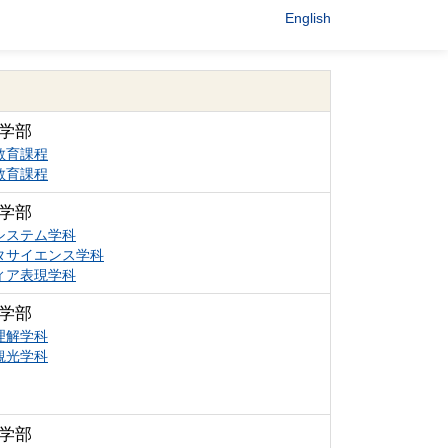
English
学部
教育課程
教育課程
学部
システム学科
タサイエンス学科
ィア表現学科
学部
理解学科
観光学科
学部