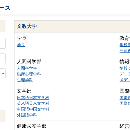
ース
文教大学
学長
教育
学長
学校
発達
人間科学部
情報
人間科学科
情報
臨床心理学科
デー
心理学科
メデ
文学部
国際
日本語日本文学科
国際
英米語英米文学科
国際
中国語中国文学科
外国語学科
健康栄養学部
経営