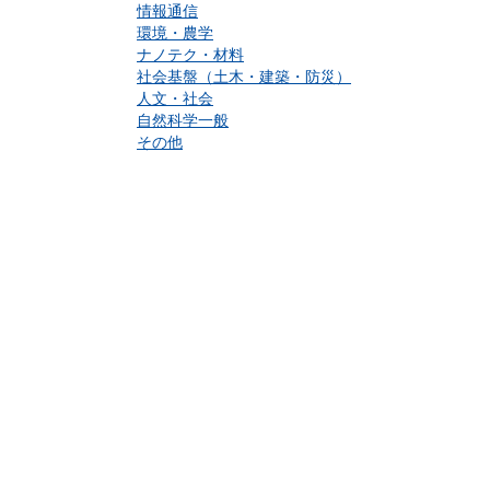
情報通信
環境・農学
ナノテク・材料
社会基盤（土木・建築・防災）
人文・社会
自然科学一般
その他