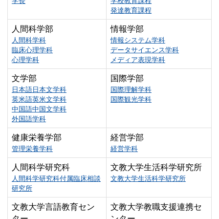
学長
学校教育課程
発達教育課程
人間科学部
情報学部
人間科学科
情報システム学科
臨床心理学科
データサイエンス学科
心理学科
メディア表現学科
文学部
国際学部
日本語日本文学科
国際理解学科
英米語英米文学科
国際観光学科
中国語中国文学科
外国語学科
健康栄養学部
経営学部
管理栄養学科
経営学科
人間科学研究科
文教大学生活科学研究所
人間科学研究科付属臨床相談
文教大学生活科学研究所
研究所
文教大学言語教育セン
文教大学教職支援連携セ
ター
ンター