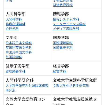
学長
学校教育課程
発達教育課程
人間科学部
情報学部
人間科学科
情報システム学科
臨床心理学科
データサイエンス学科
心理学科
メディア表現学科
文学部
国際学部
日本語日本文学科
国際理解学科
英米語英米文学科
国際観光学科
中国語中国文学科
外国語学科
健康栄養学部
経営学部
管理栄養学科
経営学科
人間科学研究科
文教大学生活科学研究所
人間科学研究科付属臨床相談
文教大学生活科学研究所
研究所
文教大学言語教育セン
文教大学教職支援連携セ
ター
ンター