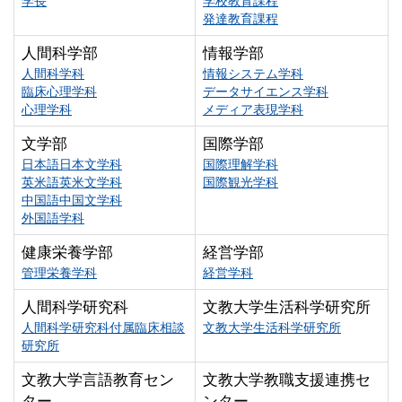
学長
学校教育課程
発達教育課程
人間科学部
情報学部
人間科学科
情報システム学科
臨床心理学科
データサイエンス学科
心理学科
メディア表現学科
文学部
国際学部
日本語日本文学科
国際理解学科
英米語英米文学科
国際観光学科
中国語中国文学科
外国語学科
健康栄養学部
経営学部
管理栄養学科
経営学科
人間科学研究科
文教大学生活科学研究所
人間科学研究科付属臨床相談
文教大学生活科学研究所
研究所
文教大学言語教育セン
文教大学教職支援連携セ
ター
ンター