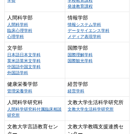
学長
学校教育課程
発達教育課程
人間科学部
情報学部
人間科学科
情報システム学科
臨床心理学科
データサイエンス学科
心理学科
メディア表現学科
文学部
国際学部
日本語日本文学科
国際理解学科
英米語英米文学科
国際観光学科
中国語中国文学科
外国語学科
健康栄養学部
経営学部
管理栄養学科
経営学科
人間科学研究科
文教大学生活科学研究所
人間科学研究科付属臨床相談
文教大学生活科学研究所
研究所
文教大学言語教育セン
文教大学教職支援連携セ
ター
ンター