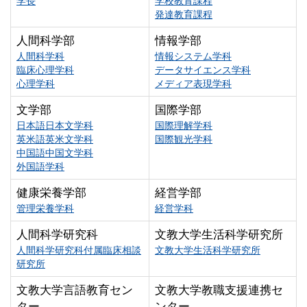
学長
学校教育課程
発達教育課程
人間科学部
情報学部
人間科学科
情報システム学科
臨床心理学科
データサイエンス学科
心理学科
メディア表現学科
文学部
国際学部
日本語日本文学科
国際理解学科
英米語英米文学科
国際観光学科
中国語中国文学科
外国語学科
健康栄養学部
経営学部
管理栄養学科
経営学科
人間科学研究科
文教大学生活科学研究所
人間科学研究科付属臨床相談
文教大学生活科学研究所
研究所
文教大学言語教育セン
文教大学教職支援連携セ
ター
ンター