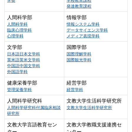
学長
学校教育課程
発達教育課程
人間科学部
情報学部
人間科学科
情報システム学科
臨床心理学科
データサイエンス学科
心理学科
メディア表現学科
文学部
国際学部
日本語日本文学科
国際理解学科
英米語英米文学科
国際観光学科
中国語中国文学科
外国語学科
健康栄養学部
経営学部
管理栄養学科
経営学科
人間科学研究科
文教大学生活科学研究所
人間科学研究科付属臨床相談
文教大学生活科学研究所
研究所
文教大学言語教育セン
文教大学教職支援連携セ
ター
ンター