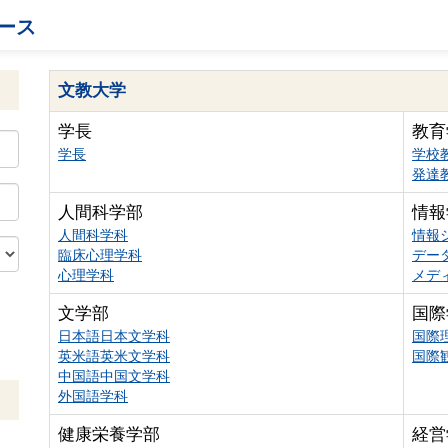
ース
文教大学
学長
教育
学長
学校
発達
人間科学部
情報
人間科学科
情報
臨床心理学科
デー
心理学科
メデ
文学部
国際
日本語日本文学科
国際
英米語英米文学科
国際
中国語中国文学科
外国語学科
健康栄養学部
経営