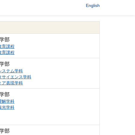
English
学部
教育課程
教育課程
学部
システム学科
タサイエンス学科
ィア表現学科
学部
理解学科
観光学科
学部