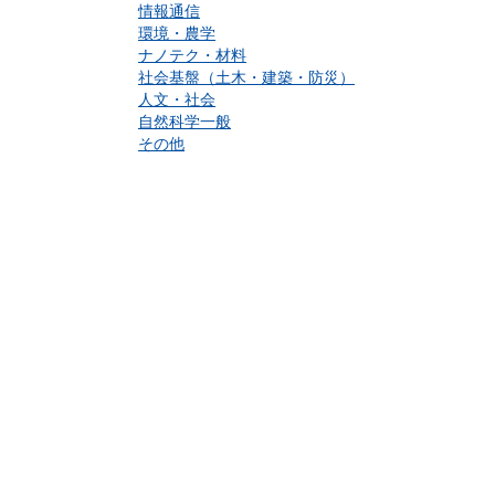
情報通信
環境・農学
ナノテク・材料
社会基盤（土木・建築・防災）
人文・社会
自然科学一般
その他