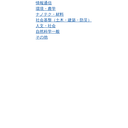
情報通信
環境・農学
ナノテク・材料
社会基盤（土木・建築・防災）
人文・社会
自然科学一般
その他