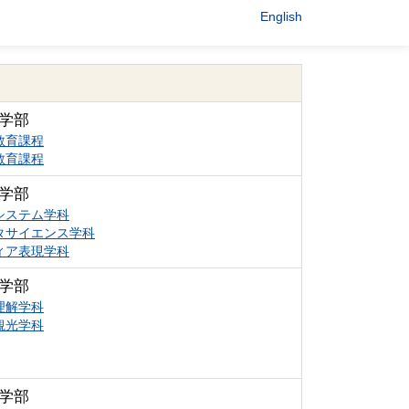
English
学部
教育課程
教育課程
学部
システム学科
タサイエンス学科
ィア表現学科
学部
理解学科
観光学科
学部