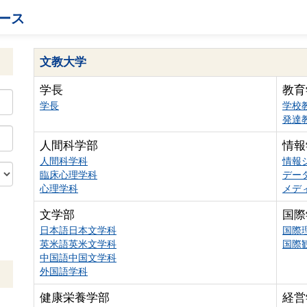
ース
文教大学
学長
教育
学長
学校
発達
人間科学部
情報
人間科学科
情報
臨床心理学科
デー
心理学科
メデ
文学部
国際
日本語日本文学科
国際
英米語英米文学科
国際
中国語中国文学科
外国語学科
健康栄養学部
経営