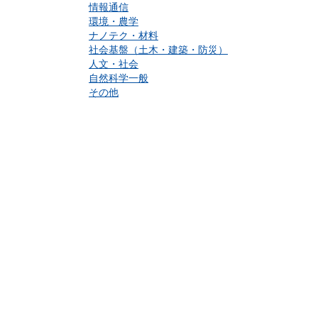
情報通信
環境・農学
ナノテク・材料
社会基盤（土木・建築・防災）
人文・社会
自然科学一般
その他