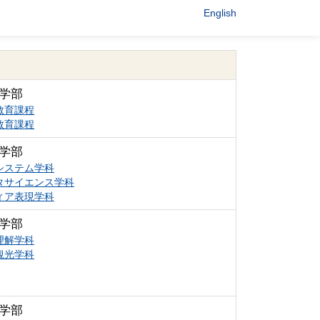
English
学部
教育課程
教育課程
学部
システム学科
タサイエンス学科
ィア表現学科
学部
理解学科
観光学科
学部