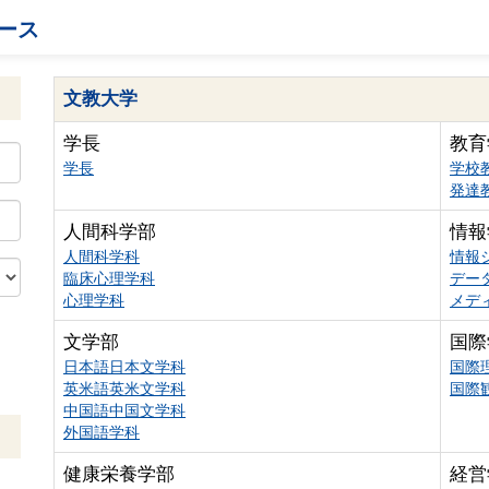
ース
文教大学
学長
教育
学長
学校
発達
人間科学部
情報
人間科学科
情報
臨床心理学科
デー
心理学科
メデ
文学部
国際
日本語日本文学科
国際
英米語英米文学科
国際
中国語中国文学科
外国語学科
健康栄養学部
経営