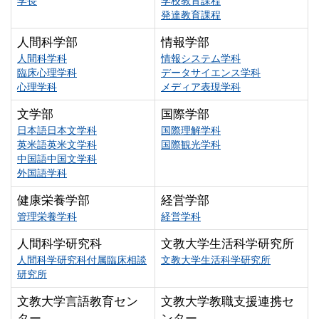
学長
学校教育課程
発達教育課程
人間科学部
情報学部
人間科学科
情報システム学科
臨床心理学科
データサイエンス学科
心理学科
メディア表現学科
文学部
国際学部
日本語日本文学科
国際理解学科
英米語英米文学科
国際観光学科
中国語中国文学科
外国語学科
健康栄養学部
経営学部
管理栄養学科
経営学科
人間科学研究科
文教大学生活科学研究所
人間科学研究科付属臨床相談
文教大学生活科学研究所
研究所
文教大学言語教育セン
文教大学教職支援連携セ
ター
ンター