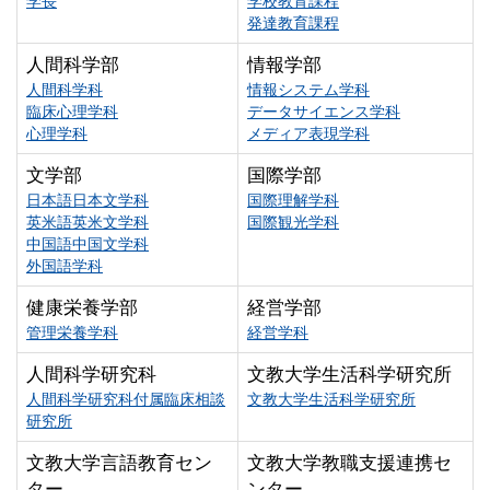
学長
学校教育課程
発達教育課程
人間科学部
情報学部
人間科学科
情報システム学科
臨床心理学科
データサイエンス学科
心理学科
メディア表現学科
文学部
国際学部
日本語日本文学科
国際理解学科
英米語英米文学科
国際観光学科
中国語中国文学科
外国語学科
健康栄養学部
経営学部
管理栄養学科
経営学科
人間科学研究科
文教大学生活科学研究所
人間科学研究科付属臨床相談
文教大学生活科学研究所
研究所
文教大学言語教育セン
文教大学教職支援連携セ
ター
ンター