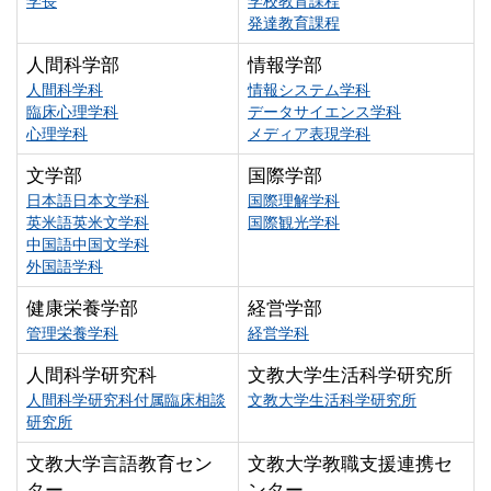
学長
学校教育課程
発達教育課程
人間科学部
情報学部
人間科学科
情報システム学科
臨床心理学科
データサイエンス学科
心理学科
メディア表現学科
文学部
国際学部
日本語日本文学科
国際理解学科
英米語英米文学科
国際観光学科
中国語中国文学科
外国語学科
健康栄養学部
経営学部
管理栄養学科
経営学科
人間科学研究科
文教大学生活科学研究所
人間科学研究科付属臨床相談
文教大学生活科学研究所
研究所
文教大学言語教育セン
文教大学教職支援連携セ
ター
ンター