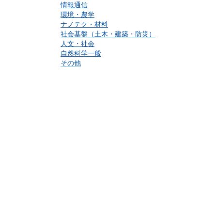
情報通信
環境・農学
ナノテク・材料
社会基盤（土木・建築・防災）
人文・社会
自然科学一般
その他