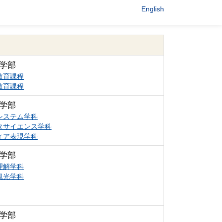
English
学部
教育課程
教育課程
学部
システム学科
タサイエンス学科
ィア表現学科
学部
理解学科
観光学科
学部