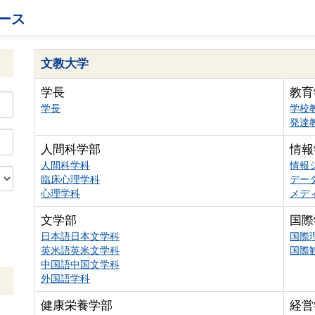
ース
文教大学
学長
教育
学長
学校
発達
人間科学部
情報
人間科学科
情報
臨床心理学科
デー
心理学科
メデ
文学部
国際
日本語日本文学科
国際
英米語英米文学科
国際
中国語中国文学科
外国語学科
健康栄養学部
経営