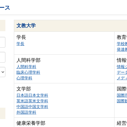
ース
文教大学
学長
教育
学長
学校
発達
人間科学部
情報
人間科学科
情報
臨床心理学科
デー
心理学科
メデ
文学部
国際
日本語日本文学科
国際
英米語英米文学科
国際
中国語中国文学科
外国語学科
健康栄養学部
経営