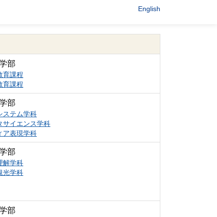
English
学部
教育課程
教育課程
学部
システム学科
タサイエンス学科
ィア表現学科
学部
理解学科
観光学科
学部