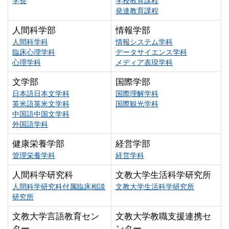
学長
学校教育課程
発達教育課程
人間科学部
情報学部
人間科学科
情報システム学科
臨床心理学科
データサイエンス学科
心理学科
メディア表現学科
文学部
国際学部
日本語日本文学科
国際理解学科
英米語英米文学科
国際観光学科
中国語中国文学科
外国語学科
健康栄養学部
経営学部
管理栄養学科
経営学科
人間科学研究科
文教大学生活科学研究所
人間科学研究科付属臨床相談
文教大学生活科学研究所
研究所
文教大学言語教育セン
文教大学教職支援連携セ
ター
ンター