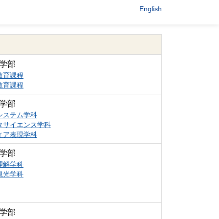
English
学部
教育課程
教育課程
学部
システム学科
タサイエンス学科
ィア表現学科
学部
理解学科
観光学科
学部