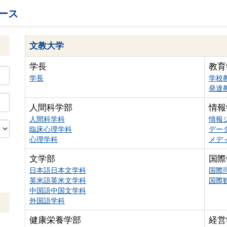
ース
文教大学
学長
教育
学長
学校
発達
人間科学部
情報
人間科学科
情報
臨床心理学科
デー
心理学科
メデ
文学部
国際
日本語日本文学科
国際
英米語英米文学科
国際
中国語中国文学科
外国語学科
健康栄養学部
経営