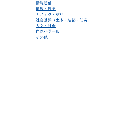
情報通信
環境・農学
ナノテク・材料
社会基盤（土木・建築・防災）
人文・社会
自然科学一般
その他