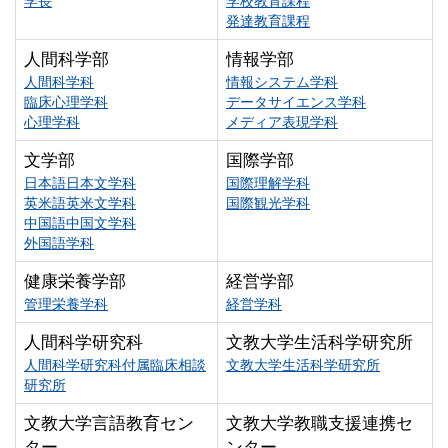
学長
学校教育課程
発達教育課程
人間科学部
情報学部
人間科学科
情報システム学科
臨床心理学科
データサイエンス学科
心理学科
メディア表現学科
文学部
国際学部
日本語日本文学科
国際理解学科
英米語英米文学科
国際観光学科
中国語中国文学科
外国語学科
健康栄養学部
経営学部
管理栄養学科
経営学科
人間科学研究科
文教大学生活科学研究所
人間科学研究科付属臨床相談
文教大学生活科学研究所
研究所
文教大学言語教育セン
文教大学教職支援連携セ
ター
ンター