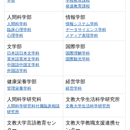
学長
学校教育課程
発達教育課程
人間科学部
情報学部
人間科学科
情報システム学科
臨床心理学科
データサイエンス学科
心理学科
メディア表現学科
文学部
国際学部
日本語日本文学科
国際理解学科
英米語英米文学科
国際観光学科
中国語中国文学科
外国語学科
健康栄養学部
経営学部
管理栄養学科
経営学科
人間科学研究科
文教大学生活科学研究所
人間科学研究科付属臨床相談
文教大学生活科学研究所
研究所
文教大学言語教育セン
文教大学教職支援連携セ
ター
ンター