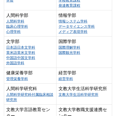
学長
学校教育課程
発達教育課程
人間科学部
情報学部
人間科学科
情報システム学科
臨床心理学科
データサイエンス学科
心理学科
メディア表現学科
文学部
国際学部
日本語日本文学科
国際理解学科
英米語英米文学科
国際観光学科
中国語中国文学科
外国語学科
健康栄養学部
経営学部
管理栄養学科
経営学科
人間科学研究科
文教大学生活科学研究所
人間科学研究科付属臨床相談
文教大学生活科学研究所
研究所
文教大学言語教育セン
文教大学教職支援連携セ
ター
ンター