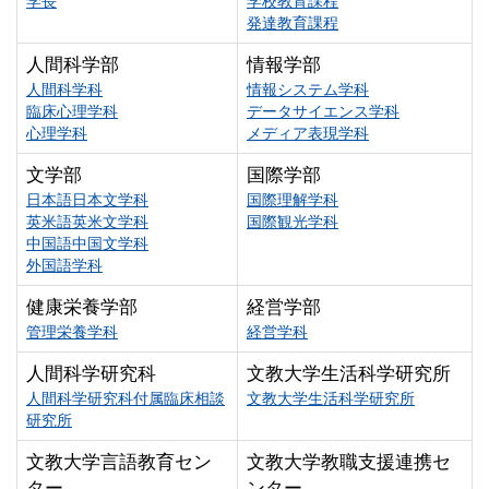
学長
学校教育課程
発達教育課程
人間科学部
情報学部
人間科学科
情報システム学科
臨床心理学科
データサイエンス学科
心理学科
メディア表現学科
文学部
国際学部
日本語日本文学科
国際理解学科
英米語英米文学科
国際観光学科
中国語中国文学科
外国語学科
健康栄養学部
経営学部
管理栄養学科
経営学科
人間科学研究科
文教大学生活科学研究所
人間科学研究科付属臨床相談
文教大学生活科学研究所
研究所
文教大学言語教育セン
文教大学教職支援連携セ
ター
ンター