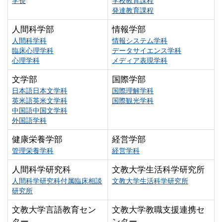
学長
学校教育課程
発達教育課程
人間科学部
情報学部
人間科学科
情報システム学科
臨床心理学科
データサイエンス学科
心理学科
メディア表現学科
文学部
国際学部
日本語日本文学科
国際理解学科
英米語英米文学科
国際観光学科
中国語中国文学科
外国語学科
健康栄養学部
経営学部
管理栄養学科
経営学科
人間科学研究科
文教大学生活科学研究所
人間科学研究科付属臨床相談
文教大学生活科学研究所
研究所
文教大学言語教育セン
文教大学教職支援連携セ
ター
ンター