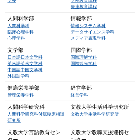
学長
学校教育課程
発達教育課程
人間科学部
情報学部
人間科学科
情報システム学科
臨床心理学科
データサイエンス学科
心理学科
メディア表現学科
文学部
国際学部
日本語日本文学科
国際理解学科
英米語英米文学科
国際観光学科
中国語中国文学科
外国語学科
健康栄養学部
経営学部
管理栄養学科
経営学科
人間科学研究科
文教大学生活科学研究所
人間科学研究科付属臨床相談
文教大学生活科学研究所
研究所
文教大学言語教育セン
文教大学教職支援連携セ
ター
ンター