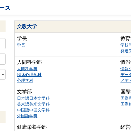
ース
文教大学
学長
教育
学長
学校
発達
人間科学部
情報
人間科学科
情報
臨床心理学科
デー
心理学科
メデ
文学部
国際
日本語日本文学科
国際
英米語英米文学科
国際
中国語中国文学科
外国語学科
健康栄養学部
経営