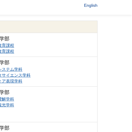
English
学部
教育課程
教育課程
学部
システム学科
タサイエンス学科
ィア表現学科
学部
理解学科
観光学科
学部