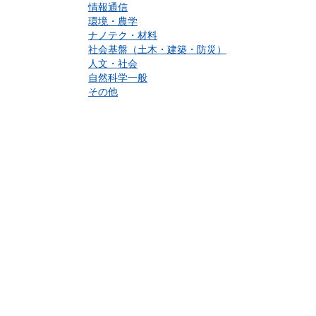
情報通信
環境・農学
ナノテク・材料
社会基盤（土木・建築・防災）
人文・社会
自然科学一般
その他