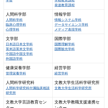
学長
学校教育課程
発達教育課程
人間科学部
情報学部
人間科学科
情報システム学科
臨床心理学科
データサイエンス学科
心理学科
メディア表現学科
文学部
国際学部
日本語日本文学科
国際理解学科
英米語英米文学科
国際観光学科
中国語中国文学科
外国語学科
健康栄養学部
経営学部
管理栄養学科
経営学科
人間科学研究科
文教大学生活科学研究所
人間科学研究科付属臨床相談
文教大学生活科学研究所
研究所
文教大学言語教育セン
文教大学教職支援連携セ
ター
ンター