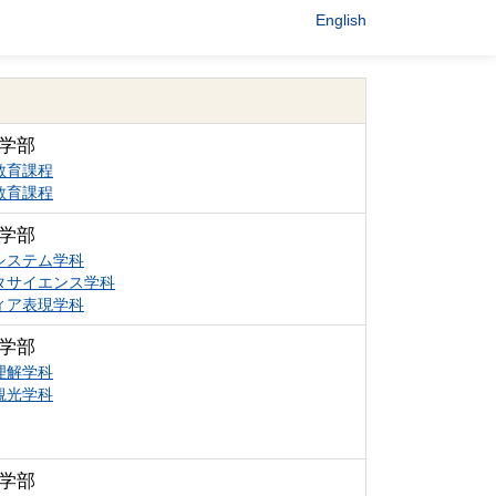
English
学部
教育課程
教育課程
学部
システム学科
タサイエンス学科
ィア表現学科
学部
理解学科
観光学科
学部