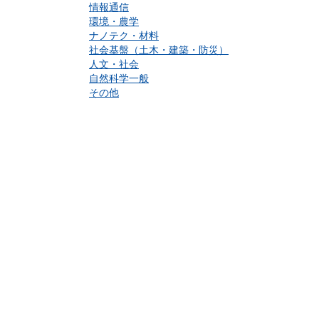
情報通信
環境・農学
ナノテク・材料
社会基盤（土木・建築・防災）
人文・社会
自然科学一般
その他