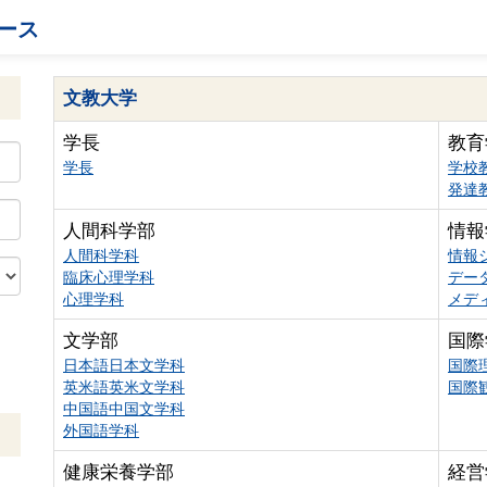
ース
文教大学
学長
教育
学長
学校
発達
人間科学部
情報
人間科学科
情報
臨床心理学科
デー
心理学科
メデ
文学部
国際
日本語日本文学科
国際
英米語英米文学科
国際
中国語中国文学科
外国語学科
健康栄養学部
経営