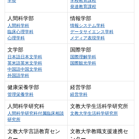
学長
学校教育課程
発達教育課程
人間科学部
情報学部
人間科学科
情報システム学科
臨床心理学科
データサイエンス学科
心理学科
メディア表現学科
文学部
国際学部
日本語日本文学科
国際理解学科
英米語英米文学科
国際観光学科
中国語中国文学科
外国語学科
健康栄養学部
経営学部
管理栄養学科
経営学科
人間科学研究科
文教大学生活科学研究所
人間科学研究科付属臨床相談
文教大学生活科学研究所
研究所
文教大学言語教育セン
文教大学教職支援連携セ
ター
ンター