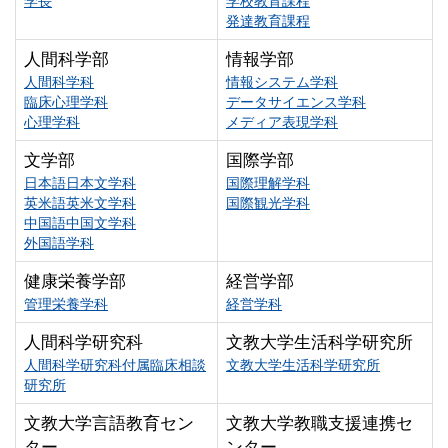
学長
学校教育課程
発達教育課程
人間科学部
情報学部
人間科学科
情報システム学科
臨床心理学科
データサイエンス学科
心理学科
メディア表現学科
文学部
国際学部
日本語日本文学科
国際理解学科
英米語英米文学科
国際観光学科
中国語中国文学科
外国語学科
健康栄養学部
経営学部
管理栄養学科
経営学科
人間科学研究科
文教大学生活科学研究所
人間科学研究科付属臨床相談
文教大学生活科学研究所
研究所
文教大学言語教育セン
文教大学教職支援連携セ
ター
ンター