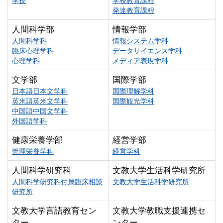
学長
学校教育課程
発達教育課程
人間科学部
情報学部
人間科学科
情報システム学科
臨床心理学科
データサイエンス学科
心理学科
メディア表現学科
文学部
国際学部
日本語日本文学科
国際理解学科
英米語英米文学科
国際観光学科
中国語中国文学科
外国語学科
健康栄養学部
経営学部
管理栄養学科
経営学科
人間科学研究科
文教大学生活科学研究所
人間科学研究科付属臨床相談
文教大学生活科学研究所
研究所
文教大学言語教育セン
文教大学教職支援連携セ
ター
ンター