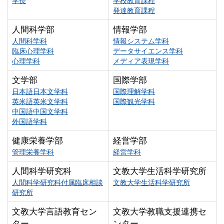
学長
学校教育課程
発達教育課程
人間科学部
情報学部
人間科学科
情報システム学科
臨床心理学科
データサイエンス学科
心理学科
メディア表現学科
文学部
国際学部
日本語日本文学科
国際理解学科
英米語英米文学科
国際観光学科
中国語中国文学科
外国語学科
健康栄養学部
経営学部
管理栄養学科
経営学科
人間科学研究科
文教大学生活科学研究所
人間科学研究科付属臨床相談
文教大学生活科学研究所
研究所
文教大学言語教育セン
文教大学教職支援連携セ
ター
ンター