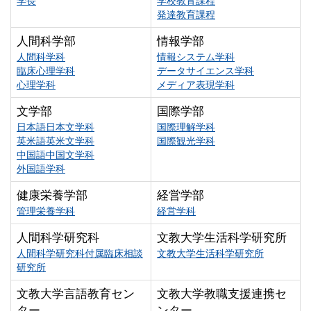
学長
学校教育課程
発達教育課程
人間科学部
情報学部
人間科学科
情報システム学科
臨床心理学科
データサイエンス学科
心理学科
メディア表現学科
文学部
国際学部
日本語日本文学科
国際理解学科
英米語英米文学科
国際観光学科
中国語中国文学科
外国語学科
健康栄養学部
経営学部
管理栄養学科
経営学科
人間科学研究科
文教大学生活科学研究所
人間科学研究科付属臨床相談
文教大学生活科学研究所
研究所
文教大学言語教育セン
文教大学教職支援連携セ
ター
ンター