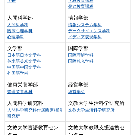
学長
学校教育課程
発達教育課程
人間科学部
情報学部
人間科学科
情報システム学科
臨床心理学科
データサイエンス学科
心理学科
メディア表現学科
文学部
国際学部
日本語日本文学科
国際理解学科
英米語英米文学科
国際観光学科
中国語中国文学科
外国語学科
健康栄養学部
経営学部
管理栄養学科
経営学科
人間科学研究科
文教大学生活科学研究所
人間科学研究科付属臨床相談
文教大学生活科学研究所
研究所
文教大学言語教育セン
文教大学教職支援連携セ
ター
ンター