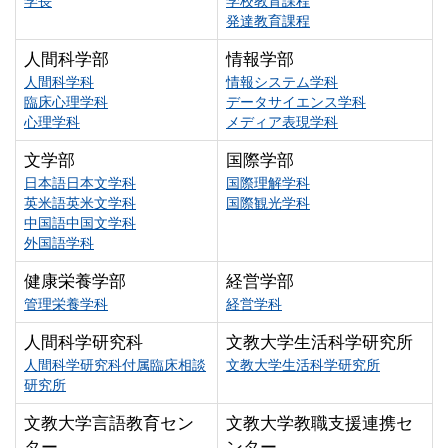
学長
学校教育課程
発達教育課程
人間科学部
情報学部
人間科学科
情報システム学科
臨床心理学科
データサイエンス学科
心理学科
メディア表現学科
文学部
国際学部
日本語日本文学科
国際理解学科
英米語英米文学科
国際観光学科
中国語中国文学科
外国語学科
健康栄養学部
経営学部
管理栄養学科
経営学科
人間科学研究科
文教大学生活科学研究所
人間科学研究科付属臨床相談
文教大学生活科学研究所
研究所
文教大学言語教育セン
文教大学教職支援連携セ
ター
ンター