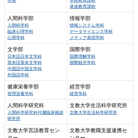
学長
学校教育課程
発達教育課程
人間科学部
情報学部
人間科学科
情報システム学科
臨床心理学科
データサイエンス学科
心理学科
メディア表現学科
文学部
国際学部
日本語日本文学科
国際理解学科
英米語英米文学科
国際観光学科
中国語中国文学科
外国語学科
健康栄養学部
経営学部
管理栄養学科
経営学科
人間科学研究科
文教大学生活科学研究所
人間科学研究科付属臨床相談
文教大学生活科学研究所
研究所
文教大学言語教育セン
文教大学教職支援連携セ
ター
ンター