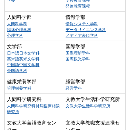
学長
学校教育課程
発達教育課程
人間科学部
情報学部
人間科学科
情報システム学科
臨床心理学科
データサイエンス学科
心理学科
メディア表現学科
文学部
国際学部
日本語日本文学科
国際理解学科
英米語英米文学科
国際観光学科
中国語中国文学科
外国語学科
健康栄養学部
経営学部
管理栄養学科
経営学科
人間科学研究科
文教大学生活科学研究所
人間科学研究科付属臨床相談
文教大学生活科学研究所
研究所
文教大学言語教育セン
文教大学教職支援連携セ
ター
ンター