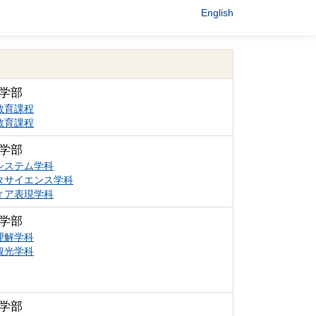
English
学部
教育課程
教育課程
学部
システム学科
タサイエンス学科
ィア表現学科
学部
理解学科
観光学科
学部