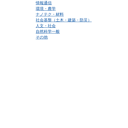
情報通信
環境・農学
ナノテク・材料
社会基盤（土木・建築・防災）
人文・社会
自然科学一般
その他