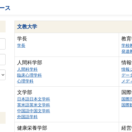
ース
文教大学
学長
教育
学長
学校
発達
人間科学部
情報
人間科学科
情報
臨床心理学科
デー
心理学科
メデ
文学部
国際
日本語日本文学科
国際
英米語英米文学科
国際
中国語中国文学科
外国語学科
健康栄養学部
経営