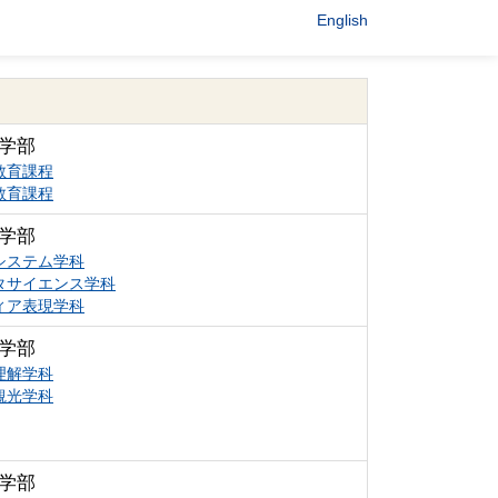
English
学部
教育課程
教育課程
学部
システム学科
タサイエンス学科
ィア表現学科
学部
理解学科
観光学科
学部