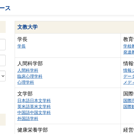
ース
文教大学
学長
教育
学長
学校
発達
人間科学部
情報
人間科学科
情報
臨床心理学科
デー
心理学科
メデ
文学部
国際
日本語日本文学科
国際
英米語英米文学科
国際
中国語中国文学科
外国語学科
健康栄養学部
経営