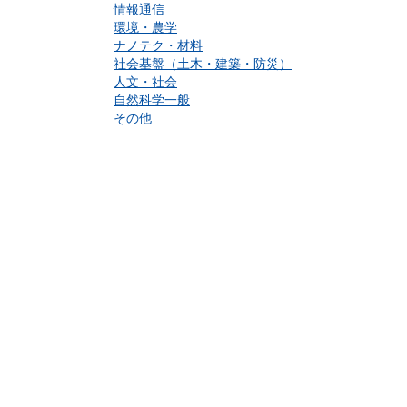
情報通信
環境・農学
ナノテク・材料
社会基盤（土木・建築・防災）
人文・社会
自然科学一般
その他