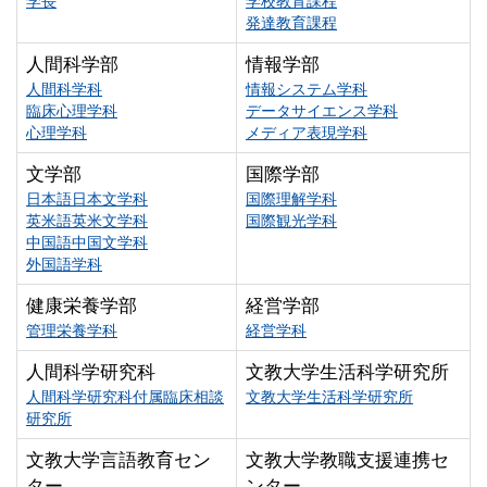
学長
学校教育課程
発達教育課程
人間科学部
情報学部
人間科学科
情報システム学科
臨床心理学科
データサイエンス学科
心理学科
メディア表現学科
文学部
国際学部
日本語日本文学科
国際理解学科
英米語英米文学科
国際観光学科
中国語中国文学科
外国語学科
健康栄養学部
経営学部
管理栄養学科
経営学科
人間科学研究科
文教大学生活科学研究所
人間科学研究科付属臨床相談
文教大学生活科学研究所
研究所
文教大学言語教育セン
文教大学教職支援連携セ
ター
ンター