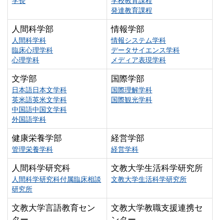
学長
学校教育課程
発達教育課程
人間科学部
情報学部
人間科学科
情報システム学科
臨床心理学科
データサイエンス学科
心理学科
メディア表現学科
文学部
国際学部
日本語日本文学科
国際理解学科
英米語英米文学科
国際観光学科
中国語中国文学科
外国語学科
健康栄養学部
経営学部
管理栄養学科
経営学科
人間科学研究科
文教大学生活科学研究所
人間科学研究科付属臨床相談
文教大学生活科学研究所
研究所
文教大学言語教育セン
文教大学教職支援連携セ
ター
ンター