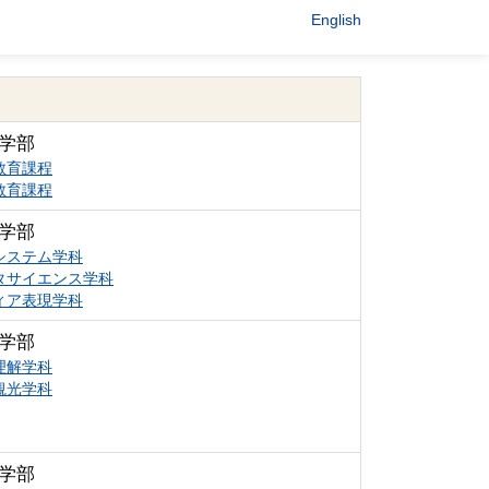
English
学部
教育課程
教育課程
学部
システム学科
タサイエンス学科
ィア表現学科
学部
理解学科
観光学科
学部