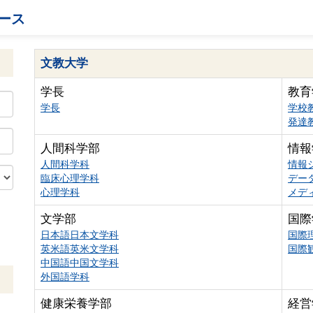
ース
文教大学
学長
教育
学長
学校
発達
人間科学部
情報
人間科学科
情報
臨床心理学科
デー
心理学科
メデ
文学部
国際
日本語日本文学科
国際
英米語英米文学科
国際
中国語中国文学科
外国語学科
健康栄養学部
経営