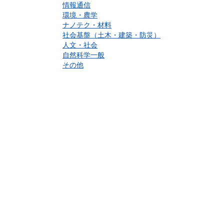
情報通信
環境・農学
ナノテク・材料
社会基盤（土木・建築・防災）
人文・社会
自然科学一般
その他