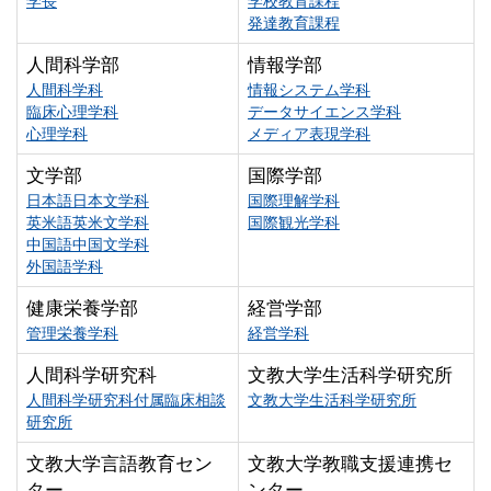
学長
学校教育課程
発達教育課程
人間科学部
情報学部
人間科学科
情報システム学科
臨床心理学科
データサイエンス学科
心理学科
メディア表現学科
文学部
国際学部
日本語日本文学科
国際理解学科
英米語英米文学科
国際観光学科
中国語中国文学科
外国語学科
健康栄養学部
経営学部
管理栄養学科
経営学科
人間科学研究科
文教大学生活科学研究所
人間科学研究科付属臨床相談
文教大学生活科学研究所
研究所
文教大学言語教育セン
文教大学教職支援連携セ
ター
ンター