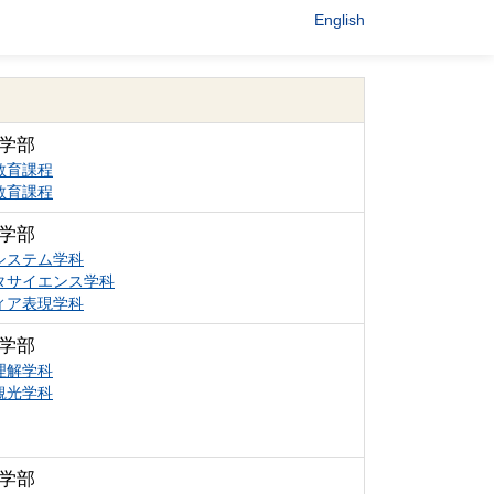
English
学部
教育課程
教育課程
学部
システム学科
タサイエンス学科
ィア表現学科
学部
理解学科
観光学科
学部