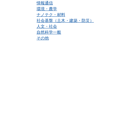
情報通信
環境・農学
ナノテク・材料
社会基盤（土木・建築・防災）
人文・社会
自然科学一般
その他