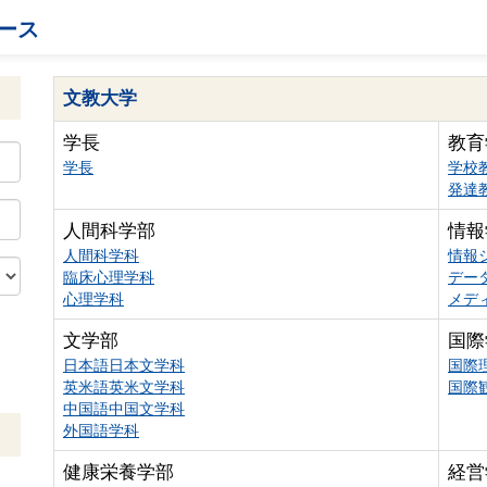
ース
文教大学
学長
教育
学長
学校
発達
人間科学部
情報
人間科学科
情報
臨床心理学科
デー
心理学科
メデ
文学部
国際
日本語日本文学科
国際
英米語英米文学科
国際
中国語中国文学科
外国語学科
健康栄養学部
経営