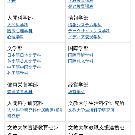
学長
学校教育課程
発達教育課程
人間科学部
情報学部
人間科学科
情報システム学科
臨床心理学科
データサイエンス学科
心理学科
メディア表現学科
文学部
国際学部
日本語日本文学科
国際理解学科
英米語英米文学科
国際観光学科
中国語中国文学科
外国語学科
健康栄養学部
経営学部
管理栄養学科
経営学科
人間科学研究科
文教大学生活科学研究所
人間科学研究科付属臨床相談
文教大学生活科学研究所
研究所
文教大学言語教育セン
文教大学教職支援連携セ
ター
ンター