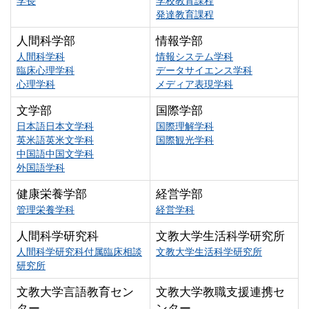
学長
学校教育課程
発達教育課程
人間科学部
情報学部
人間科学科
情報システム学科
臨床心理学科
データサイエンス学科
心理学科
メディア表現学科
文学部
国際学部
日本語日本文学科
国際理解学科
英米語英米文学科
国際観光学科
中国語中国文学科
外国語学科
健康栄養学部
経営学部
管理栄養学科
経営学科
人間科学研究科
文教大学生活科学研究所
人間科学研究科付属臨床相談
文教大学生活科学研究所
研究所
文教大学言語教育セン
文教大学教職支援連携セ
ター
ンター