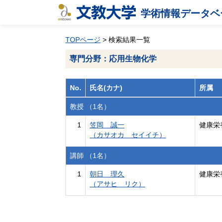
学術情報データベ
TOPページ
> 検索結果一覧
専門分野：応用生物化学
No.
氏名(カナ)
所属
教授 （1名）
1
笠岡 誠一
健康栄
（カサオカ セイイチ）
講師 （1名）
1
朝日 理久
健康栄
（アサヒ リク）