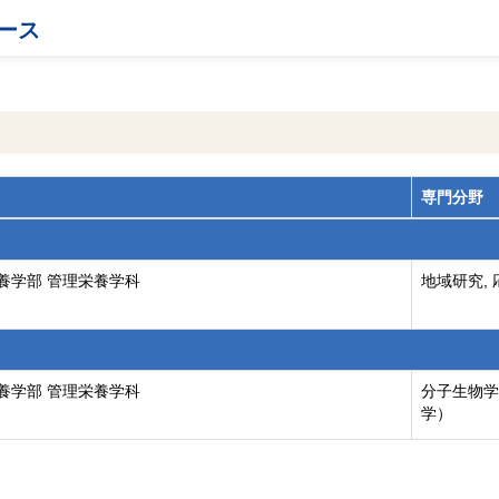
ース
専門分野
養学部 管理栄養学科
地域研究,
養学部 管理栄養学科
分子生物学
学）