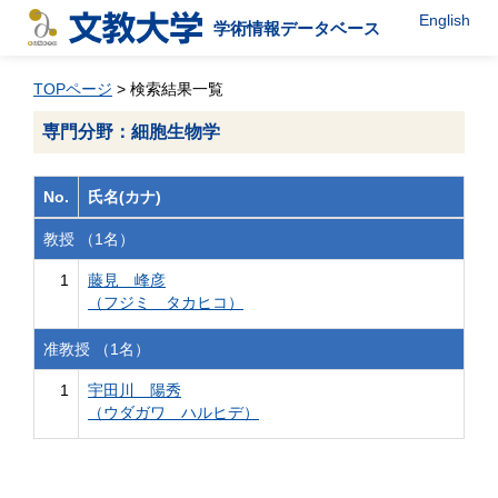
English
学術情報データベース
TOPページ
> 検索結果一覧
専門分野：細胞生物学
No.
氏名(カナ)
教授 （1名）
1
藤見 峰彦
（フジミ タカヒコ）
准教授 （1名）
1
宇田川 陽秀
（ウダガワ ハルヒデ）