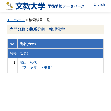
English
学術情報データベース
TOPページ
> 検索結果一覧
専門分野：薬系分析、物理化学
No.
氏名(カナ)
教授 （1名）
1
船山 智代
（フナヤマ トモヨ）