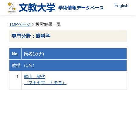
English
学術情報データベース
TOPページ
> 検索結果一覧
専門分野：眼科学
No.
氏名(カナ)
教授 （1名）
1
船山 智代
（フナヤマ トモヨ）